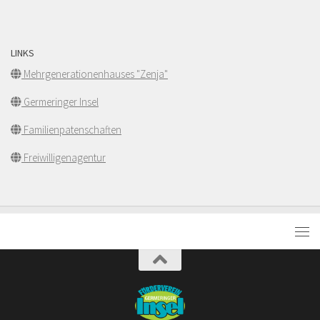
LINKS
Mehrgenerationenhauses "Zenja"
Germeringer Insel
Familienpatenschaften
Freiwilligenagentur