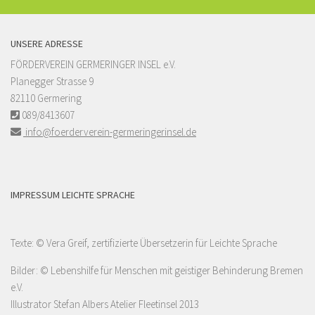
UNSERE ADRESSE
FÖRDERVEREIN GERMERINGER INSEL e.V.
Planegger Strasse 9
82110 Germering
089/8413607
info@foerderverein-germeringerinsel.de
IMPRESSUM LEICHTE SPRACHE
Texte: © Vera Greif, zertifizierte Übersetzerin für Leichte Sprache
Bilder: © Lebenshilfe für Menschen mit geistiger Behinderung Bremen
e.V.
Illustrator Stefan Albers Atelier Fleetinsel 2013