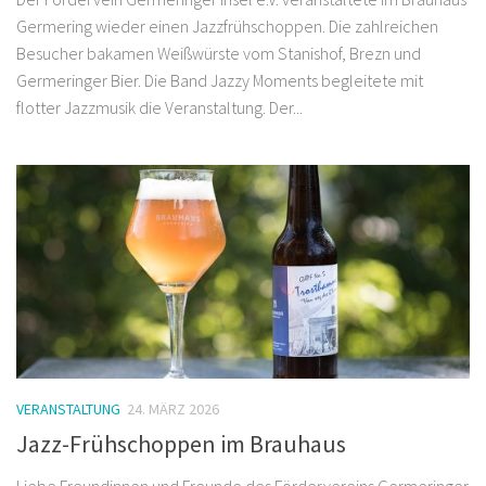
Germering wieder einen Jazzfrühschoppen. Die zahlreichen
Besucher bakamen Weißwürste vom Stanishof, Brezn und
Germeringer Bier. Die Band Jazzy Moments begleitete mit
flotter Jazzmusik die Veranstaltung. Der...
VERANSTALTUNG
24. MÄRZ 2026
Jazz-Frühschoppen im Brauhaus
Liebe Freundinnen und Freunde des Fördervereins Germeringer