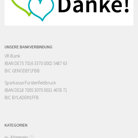
UNSERE BANKVERBINDUNG
VR-Bank
IBAN DE75 7016 3370 0002 5487 63
BIC GENODEF1FBB
Sparkasse Fürstenfeldbruck
IBAN DE18 7005 3070 0031 4678 71
BIC BYLADEM1FFB
KATEGORIEN
Allgemein
(7)