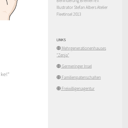
Behinderung Bremen e.V.
Illustrator Stefan Albers Atelier
Fleetinsel 2013
LINKS
Mehrgenerationenhauses
"Zenja"
Germeringer Insel
nke!“
Familienpatenschaften
Freiwilligenagentur