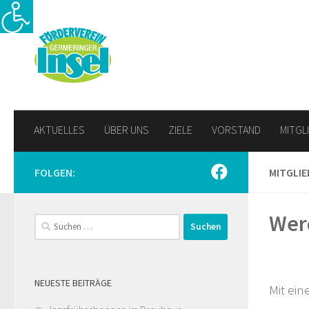
Zum Inhalt springen
AKTUELLES
ÜBER UNS
ZIELE
VORSTAND
MITGL
FOLGEN:
MITGLI
Werd
Suchen
nach:
NEUESTE BEITRÄGE
Mit ein