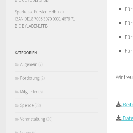
BIC GENODEF1FBB
Für
Sparkasse Fürstenfeldbruck
IBAN DE18 7005 3070 0031 4678 71
Für
BIC BYLADEM1FFB
Für
Für
KATEGORIEN
Allgemein
(7)
Wir fre
Förderung
(2)
Mitglieder
(5)
Beitr
Spende
(23)
Date
Veranstaltung
(20)
Verein
(6)