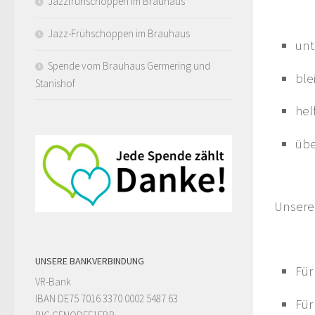
Jazzfrühschoppen im Brauhaus
Jazz-Frühschoppen im Brauhaus
unt
Spende vom Brauhaus Germering und
ble
Stanishof
hel
übe
Unsere 
UNSERE BANKVERBINDUNG
Für
VR-Bank
IBAN DE75 7016 3370 0002 5487 63
Für