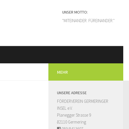
UNSER MOTTO:
"MITEINANDER. FÜREINANDER."
MEHR
UNSERE ADRESSE
FÖRDERVEREIN GERMERINGER
INSEL e.V.
Planegger Strasse 9
82110 Germering
089/8413607