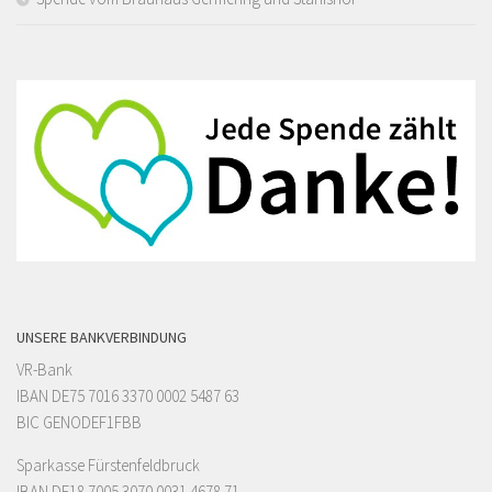
UNSERE BANKVERBINDUNG
VR-Bank
IBAN DE75 7016 3370 0002 5487 63
BIC GENODEF1FBB
Sparkasse Fürstenfeldbruck
IBAN DE18 7005 3070 0031 4678 71