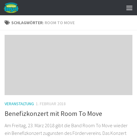
Zum Inhalt springen
SCHLAGWÖRTER:
ROOM TO MOVE
VERANSTALTUNG
1. FEBRUAR 2018
Benefizkonzert mit Room To Move
Am Freitag, 23. März 2018 gibt die Band Room To Move wieder
ein Benefizkonzert zugunsten des Fördervereins. Das Konzert