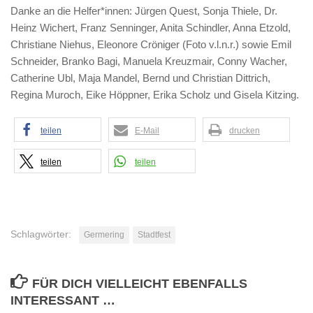
Danke an die Helfer*innen: Jürgen Quest, Sonja Thiele, Dr.
Heinz Wichert, Franz Senninger, Anita Schindler, Anna Etzold,
Christiane Niehus, Eleonore Cröniger (Foto v.l.n.r.) sowie Emil
Schneider, Branko Bagi, Manuela Kreuzmair, Conny Wacher,
Catherine Ubl, Maja Mandel, Bernd und Christian Dittrich,
Regina Muroch, Eike Höppner, Erika Scholz und Gisela Kitzing.
teilen
E-Mail
drucken
teilen
teilen
Schlagwörter:
Germering
Stadtfest
FÜR DICH VIELLEICHT EBENFALLS
INTERESSANT …