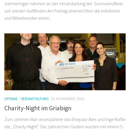
Germeringer nahmen an der Veranstaltung teil. Sonnwendfeier
soll wieder stattfinden Am Freitag überreichten die Initiatoren
und Mitwirkenden einen...
SPENDE
/
VERANSTALTUNG
20. NOVEMBER 2016
Charity-Night im Griabign
Zum zehnten Mal veranstaltete das Ehepaar Alex und Inge Maffei
die „Charity-Night“. Die zahlreichen Gästen wurden mit einem 5-