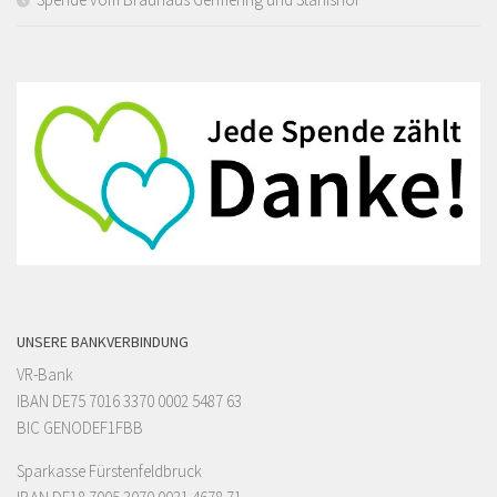
UNSERE BANKVERBINDUNG
VR-Bank
IBAN DE75 7016 3370 0002 5487 63
BIC GENODEF1FBB
Sparkasse Fürstenfeldbruck