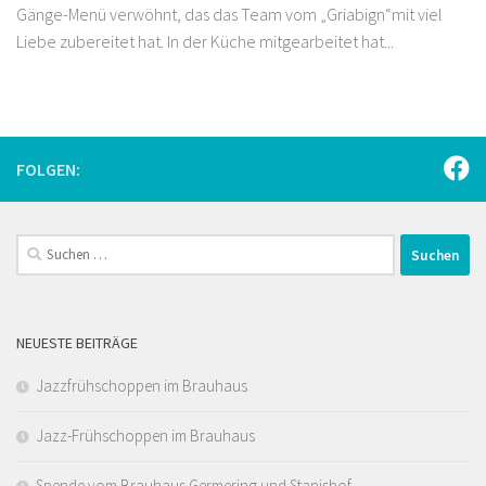
Gänge-Menü verwöhnt, das das Team vom „Griabign“mit viel
Liebe zubereitet hat. In der Küche mitgearbeitet hat...
FOLGEN:
Suchen
nach:
NEUESTE BEITRÄGE
Jazzfrühschoppen im Brauhaus
Jazz-Frühschoppen im Brauhaus
Spende vom Brauhaus Germering und Stanishof