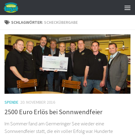
Zum Inhalt springen
SCHLAGWÖRTER:
SCHECKÜBERGABE
SPENDE
20. NOVEMBER 2016
2500 Euro Erlös bei Sonnwendfeier
Im Sommer fand am Germeringer See wieder eine
Sonnwendfeier statt, die ein voller Erfolg war. Hunderte