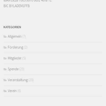
IBAN DE18 7005 3070 0031 4678 71
BIC BYLADEM1FFB
KATEGORIEN
Allgemein
(7)
Förderung
(2)
Mitglieder
(5)
Spende
(23)
Veranstaltung
(20)
Verein
(6)