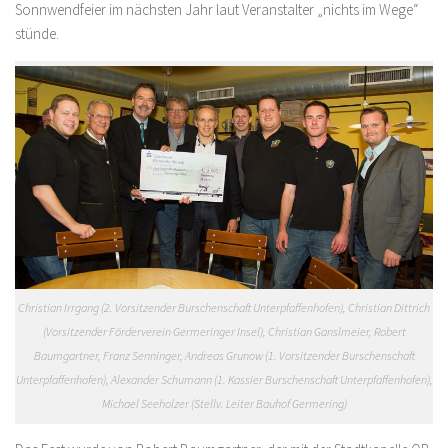
Sonnwendfeier im nächsten Jahr laut Veranstalter „nichts im Wege“
stünde.
Christian Irrgang (2. Vorsitzender Burschenschaft Unterpfaffenhofen), Christian Dittrich
(Vorsitzender Förderverein Germeringer Insel), Christian Ganslmeier, Robert
Baumgartner, Franz Senninger, Andreas Grunow (1. Vorsitzender Burschenschaft
Unterpfaffenhofen), Alexander Schumann (1. Kassier Burschenschaft Unterpfaffenhofen),
Michael Seeholzer (Stellv. Leiter Bauhof Germering)