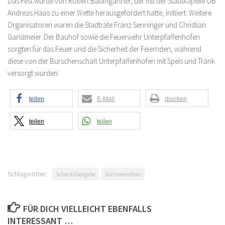
Das Fest wurde von Robert Baumgartner, der mit der Stadtkapelle OB
Andreas Haas zu einer Wette herausgefordert hatte, initiiert. Weitere
Organisatoren waren die Stadträte Franz Senninger und Christian
Ganslmeier. Der Bauhof sowie die Feuerwehr Unterpfaffenhofen
sorgten für das Feuer und die Sicherheit der Feiernden, während
diese von der Burschenschaft Unterpfaffenhofen mit Speis und Trank
versorgt wurden.
teilen
E-Mail
drucken
teilen
teilen
Schlagwörter:
Scheckübergabe
Sonnwendfeier
FÜR DICH VIELLEICHT EBENFALLS
INTERESSANT …