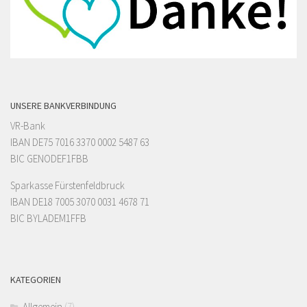
UNSERE BANKVERBINDUNG
VR-Bank
IBAN DE75 7016 3370 0002 5487 63
BIC GENODEF1FBB
Sparkasse Fürstenfeldbruck
IBAN DE18 7005 3070 0031 4678 71
BIC BYLADEM1FFB
KATEGORIEN
Allgemein
(7)