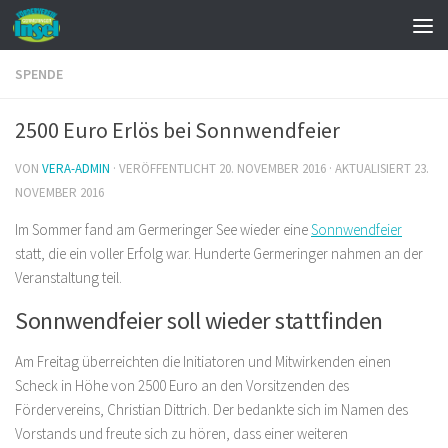
Zum Inhalt springen
SPENDE
2500 Euro Erlös bei Sonnwendfeier
VON
VERA-ADMIN
· VERÖFFENTLICHT
20. NOVEMBER 2016
· AKTUALISIERT
23.
NOVEMBER 2016
Im Sommer fand am Germeringer See wieder eine
Sonnwendfeier
statt, die ein voller Erfolg war. Hunderte Germeringer nahmen an der
Veranstaltung teil.
Sonnwendfeier soll wieder stattfinden
Am Freitag überreichten die Initiatoren und Mitwirkenden einen
Scheck in Höhe von 2500 Euro an den Vorsitzenden des
Fördervereins, Christian Dittrich. Der bedankte sich im Namen des
Vorstands und freute sich zu hören, dass einer weiteren