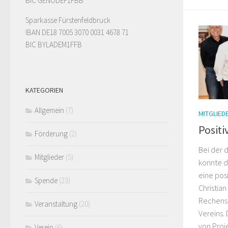
BIC GENODEF1FBB
Sparkasse Fürstenfeldbruck
IBAN DE18 7005 3070 0031 4678 71
BIC BYLADEM1FFB
KATEGORIEN
Allgemein
(7)
MITGLIED
Positi
Förderung
(2)
Bei der 
Mitglieder
(5)
konnte d
eine posi
Spende
(23)
Christian
Rechensc
Veranstaltung
(20)
Vereins. 
von Proj
Verein
(6)