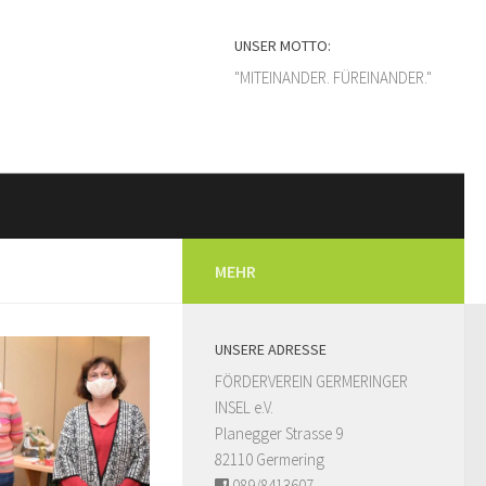
UNSER MOTTO:
"MITEINANDER. FÜREINANDER."
MEHR
UNSERE ADRESSE
FÖRDERVEREIN GERMERINGER
INSEL e.V.
Planegger Strasse 9
82110 Germering
089/8413607