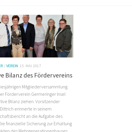
ER
/
VEREIN
15. MAI 2017
ve Bilanz des Fördervereins
diesjährigen Mitgliederversammlung
er Förderverein Germeringer Insel
tive Bilanz ziehen. Vorsitzender
 Dittrich erinnerte in seinem
haftsbericht an die Aufgabe des
Die finanzielle Sicherung zur Erhaltung
ekten des Mehrgenerationenhauses...