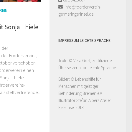
info@foerderverein-
REIN
germeringerinsel.de
t Sonja Thiele
IMPRESSUM LEICHTE SPRACHE
n der
des Fördervereins,
Texte: © Vera Greif, zertifizierte
Oktober verschoben
Übersetzerin für Leichte Sprache
örderverein einen
Sonja Thiele
Bilder: © Lebenshilfe für
ördervereins-
Menschen mit geistiger
ls stellvertretende...
Behinderung Bremen e.V.
Illustrator Stefan Albers Atelier
Fleetinsel 2013