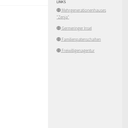
LINKS
Mehrgenerationenhauses
"Zenja"
Germeringer Insel
Familienpatenschaften
Freiwilligenagentur