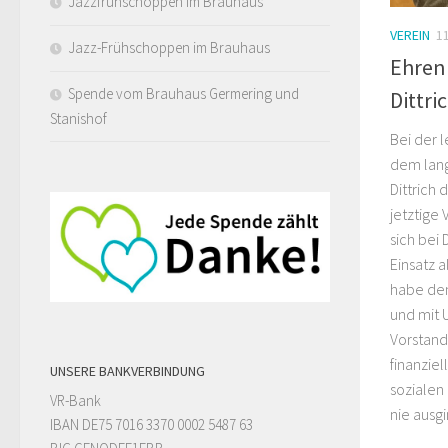
Jazzfrühschoppen im Brauhaus
VEREIN
1
Jazz-Frühschoppen im Brauhaus
Ehrenm
Spende vom Brauhaus Germering und
Dittri
Stanishof
Bei der 
dem lang
Dittrich 
jetztige
sich bei 
Einsatz a
habe den
und mit 
Vorstand
finanziel
UNSERE BANKVERBINDUNG
sozialen
VR-Bank
nie ausg
IBAN DE75 7016 3370 0002 5487 63