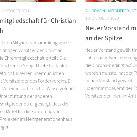
1. OKTOBER 2021
ALLGEMEIN
/
MITGLIEDER
/
VE
19. OKTOBER 2020
itgliedschaft für Christian
Neuer Vorstand mi
ch
an der Spitze
letzten Mitgliedsversammlung wurde
Neuer Vorstand gewählt I
jährigen Vorsitzenden Christian
Jahreshauptversammlung 
die Ehrenmitgliedschaft erteilt. Die
die Corona-bedingt auf 
 Vorsitzende Sonja Thiele bedankte
werden musste, hat der F
Dittrich für seinen unermüdlichen
neuen Vorstand gewählt. 
ls Vorsitzender des Fördervereins. Er
übernimmt das Amt der F
 Verein in vorbildlicher Weise geführt
Vorsitzenden. Neu im Amt a
Unterstützung der anderen
smitglieder dafür gesorgt, dass die
len Mittel für die Förderung von
 Projekten im Mehrgenerationenhaus
ingen.